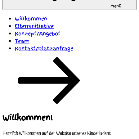
Menü
Willkommen
Elterninitiative
Konzept/Angebot
Team
Kontakt/Platzanfrage
Zum
Inhalt
nach
unten
scrollen
Willkommen!
Herzlich Willkommen auf der Website unseres Kinderladens.